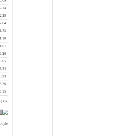
3/09
2/14
2/28
2/04
1/23
1/10
1/01
8/26
8/05
6/24
6/23
5/26
5/15
[4]
5
[6]
oople