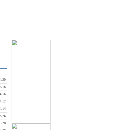
4/30
4/18
4/16
4/12
4/14
3/26
3/20