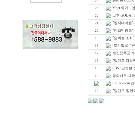
2007년 CO
24
Mnet 와이드
23
日本 GODAI 
22
"평택대리점"-
21
"창업박람회"
20
"숨쉬는 조화"
19
[조선일보] "We
18
새집증후군의
17
"탤런트 김청씨
16
SBS "김승현
15
영화배우,사극,
14
SK Telecom 간
"탤런트-임현식"
12