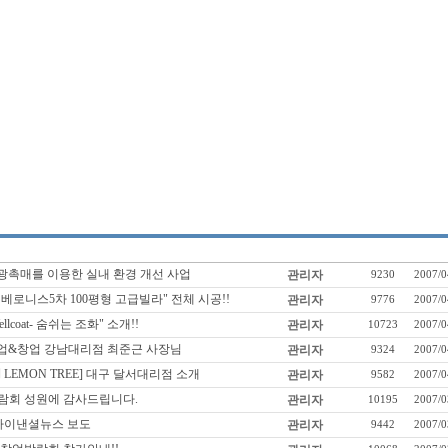
 광촉매를 이용한 실내 환경 개선 사업
관리자
9230
2007/0
 베로니스5차 100평형 고급빌라" 전체 시공!!
관리자
9776
2007/0
llcoat- 숨쉬는 조화" 소개!!
관리자
10723
2007/0
취업&창업 강남대리점 최준근 사장님
관리자
9324
2007/0
LEMON TREE] 대구 달서대리점 소개
관리자
9582
2007/0
박람회 성원에 감사드립니다.
관리자
10195
2007/0
 파이낸셜뉴스 보도
관리자
9442
2007/0