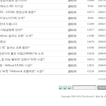
EX 창업박람회 참가안내!!
관리자
10068
2007/0
연예뉴스 MC 이기상
관리자
9700
2007/0
INC.- EX/MG 현장교육 방문!!
관리자
10575
2006/1
이코노미21에 소개!!
관리자
9949
2006/1
 안내 드립니다.
관리자
11499
2006/1
 사업설명회 안내!!
관리자
12977
2006/1
llcoat- 숨쉬는 조화" 소개!!
관리자
13288
2006/1
 증상
관리자
14476
2006/0
 宅" 숨쉬는 조화 협찬!!
관리자
14306
2006/0
 정은아의 좋은 아침(2400회)"에 소개
관리자
15618
2006/0
,등 만능 탤런트"김명수"씨宅 시공!!
관리자
16014
2006/0
판 - Wellcoat EX/MG 시공!!
관리자
13855
2006/0
씨宅 "Wellcoat & 포름제로" 시공!!
관리자
15226
2006/0
[1]
[2]
[3]
d
Zeroboard
/ skin by
Copyright 1999-2026