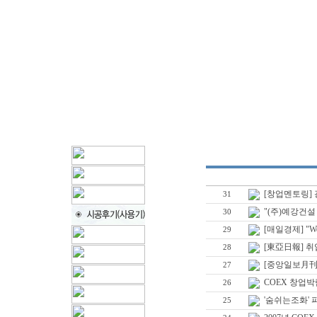
[창업멘토링]
31
"(주)예강건설
30
[매일경제] "We
29
[東亞日報] 
28
[중앙일보月刊 
27
COEX 창업
26
'숨쉬는조화'
25