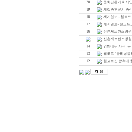
20
문화평론가 & 시
19
새집증후군의 증
18
세계일보 - 웰코
17
세계일보- 웰코트
16
신촌세브란스병원-
신촌세브란스병원-2.Wel
14
영화배우,사극,,등
13
웰코트 "클리닝플
12
웰코트샵 광촉매 