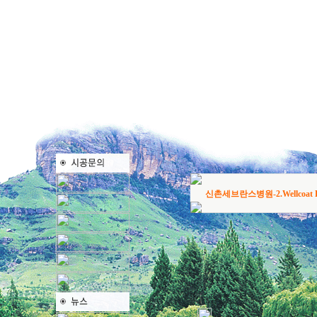
신촌세브란스병원-2.Wellcoat Fl
,,