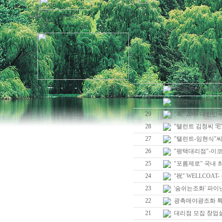
31
"인플루엔자 바이러
30
"창업박람회" 안내
29
"축" 2009 대한
28
"탤런트 김청씨 宅"
27
"탤런트-임현식"씨宅 
26
"평택대리점"-이코
25
"포름제로" 국내 최
24
"祝" WELLCOA
23
'숨쉬는조화' 파
22
광촉매야광조화 특허
21
대리점 모집 창업