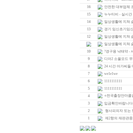
16
안전한 대부업체 조회 
15
누누티비 - 실시간 TV 
14
일상생활에 지쳐 
13
경기 임신초기임신
12
일상생활에 지쳐 
일상생활에 지쳐 
10
?경구용 낙태약 -
9
디아2 소울모드 
8
24 시간 아가씨들 
7
we1e1we
6
1111111111
5
1111111111
⭐전국출장안마콜
4
3
입금확인바랍니다
2
형사피의자 또는
1
제2항의 재판관중