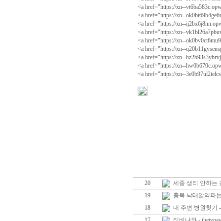
<a href="https://xn--vt6ba583c
<a href="https://xn--ok0bt69b
<a href="https://xn--ij2bx6j8n
<a href="https://xn--vk1bl26a
<a href="https://xn--ok0bv0ct
<a href="https://xn--q20b11gy
<a href="https://xn--hz2b93s3
<a href="https://xn--hw0b670c.
<a href="https://xn--3e0b97u
20
세종 생리 안하는 
19
충북 낙태알약파는곳
18
내 주변 병원찾기 
17
티비나와 - thetvnaw