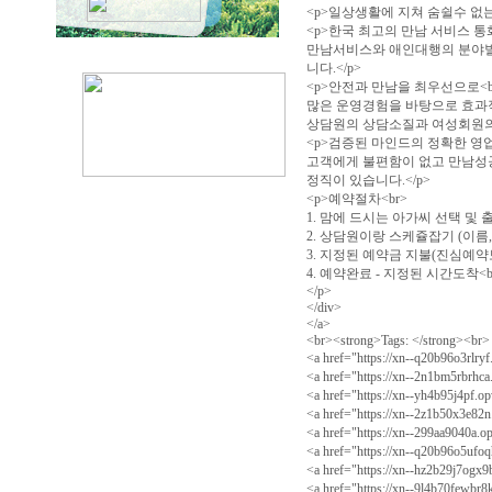
<p>일상생활에 지쳐 숨쉴수 없
<p>한국 최고의 만남 서비스 통
만남서비스와 애인대행의 분야별
니다.</p>
<p>안전과 만남을 최우선으로<b
많은 운영경험을 바탕으로 효과적
상담원의 상담소질과 여성회원의 
<p>검증된 마인드의 정확한 영업
고객에게 불편함이 없고 만남성
정직이 있습니다.</p>
<p>예약절차<br>
1. 맘에 드시는 아가씨 선택 및 
2. 상담원이랑 스케쥴잡기 (이름
3. 지정된 예약금 지불(진심예약보
4. 예약완료 - 지정된 시간도착<b
</p>
</div>
</a>
<br><strong>Tags: </strong><br>
<a href="https://xn--q20b96o3
<a href="https://xn--2n1bm5rb
<a href="https://xn--yh4b95j4p
<a href="https://xn--2z1b50x3
<a href="https://xn--299aa904
<a href="https://xn--q20b96o
<a href="https://xn--hz2b29j
<a href="https://xn--9l4b70fe