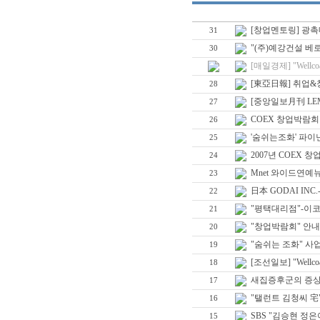
[창업멘토링] 광촉
31
"(주)예강건설 베로
30
[매일경제] "Wellc
[東亞日報] 취업
28
[중앙일보月刊 LE
27
COEX 창업박람회
26
'숨쉬는조화' 파
25
2007년 COEX 
24
Mnet 와이드연예
23
日本 GODAI INC
22
"평택대리점"-이코
21
"창업박람회" 안내
20
"숨쉬는 조화" 사
19
[조선일보] "Wellc
18
새집증후군의 증
17
"탤런트 김청씨 宅"
16
SBS "김승현 정은
15