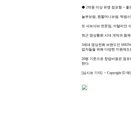
◆ 2억원 이상 유명 점포형 = 좋
놀부보쌈, 원할머니보쌈, 떡쌈시
또 샤브샤브 전문점, 이탈리안 식
최근 영상통화 시대 개막과 함께
3세대 영상전화 브랜드인 SHO
업자들을 위해 다양한 지원제도를
20평 기준으로 창업비용은 점포비
한다.
[심시보 기자] < Copyright ⓒ 