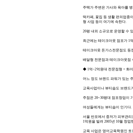
주택가 주변은 가사와 육아를 병
떡카페, 꽃집 등 생활 편의업종이
형 사업 등이 여기에 속한다.
20평 내외 소규모로 운영할 수 
최근에는 테이크아웃 점포가 1억
테이크아웃 돈가스전문점도 등
배달형 전문점과 테이크아웃점 수익
◆ 1억~2억원대 전문점형 = 
어느 정도 브랜드 파워가 있는 
교육사업이나 뷰티숍도 브랜드가 
주점은 20~30평대 점포창업이
여성들에게는 뷰티숍이 인기다.
서울 반포에서 중저가 피부관리전
1억원을 빌려 2005년 10월 창
교육 사업은 영어교육학원인 토킹