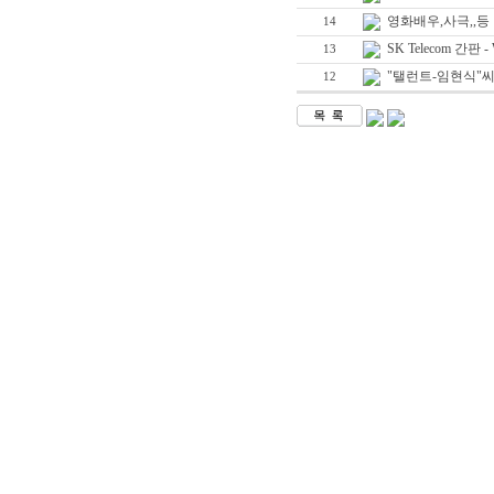
영화배우,사극,,등
14
SK Telecom 간판 - 
13
"탤런트-임현식"씨宅 
12